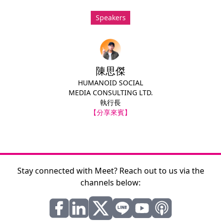
Speakers
陳思傑
HUMANOID SOCIAL
MEDIA CONSULTING LTD.
執行長
【分享來賓】
Stay connected with Meet? Reach out to us via the
channels below: